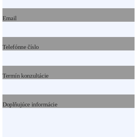
Email
Telefónne číslo
Termín konzultácie
fbp
Doplňujúce informácie
wbraid
gbraid