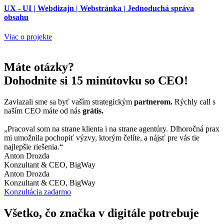
UX - UI | Webdizajn | Webstránka | Jednoduchá správa
obsahu
Viac o projekte
Máte otázky?
Dohodnite si 15 minútovku so CEO!
Zaviazali sme sa byť vaším strategickým
partnerom.
Rýchly call s
naším CEO máte od nás
grátis.
„Pracoval som na strane klienta i na strane agentúry. Dlhoročná prax
mi umožnila pochopiť výzvy, ktorým čelíte, a nájsť pre vás tie
najlepšie riešenia.“
Anton Drozda
Konzultant & CEO,
BigWay
Anton Drozda
Konzultant & CEO,
BigWay
Konzultácia zadarmo
Všetko, čo značka v digitále potrebuje