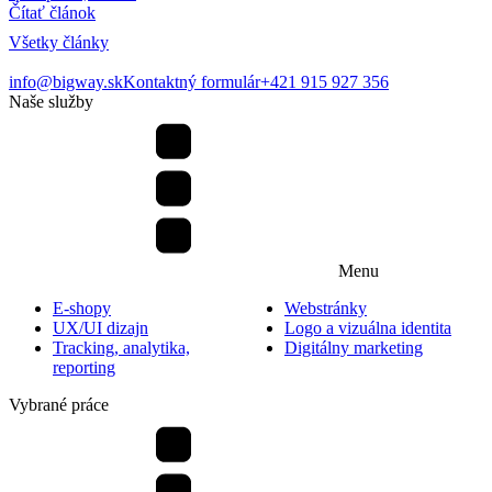
r
Čítať článok
Č
Všetky články
info@bigway.sk
Kontaktný formulár
+421 915 927 356
Naše služby
Menu
E-shopy
Webstránky
UX/UI dizajn
Logo a vizuálna identita
Tracking, analytika,
Digitálny marketing
reporting
Vybrané práce