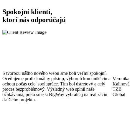
Spokojní klienti,
ktorí nás odporúčajú
S
n
w
K
v
S tvorbou nášho nového webu sme boli veľmi spokojní.
r
Oceňujeme profesionálny prístup, výbornú komunikáciu a
Veronika
ochotu počas celej spolupráce. Tím bol ústretový a celý
Kalinová
V
proces bezproblémový. Výsledný web splnil naše
TZB
c
očakávania, preto sme si BigWay vybrali aj na realizáciu
Global
p
ďalšieho projektu.
d
s
F
s
i