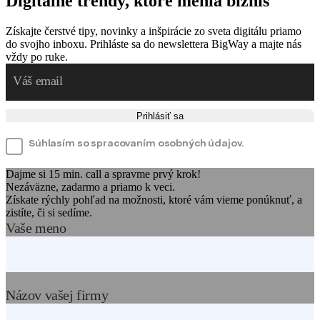
Digitálne trendy, ktoré menia biznis
Získajte čerstvé tipy, novinky a inšpirácie zo sveta digitálu priamo
do svojho inboxu. Prihláste sa do newslettera BigWay a majte nás
vždy po ruke.
Prihlásiť sa
Súhlasím so spracovaním osobných údajov.
Dajme si 15 min. call a spravme prvý krok!
Nezáväzne, zadarmo a priamo k veci.
Získate rýchly pohľad na možnosti, ktoré vám vieme ponúknuť, a
zistíte, či si sedíme.
Vaše meno
Názov vašej firmy