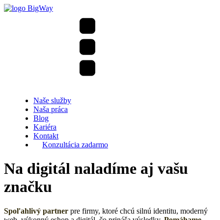
Naše služby
Naša práca
Blog
Kariéra
Kontakt
Konzultácia zadarmo
Na digitál naladíme aj vašu
značku
Spoľahlivý partner
pre firmy, ktoré chcú silnú identitu, moderný
web, výkonný eshop a digitál, čo prináša výsledky.
Pomáhame