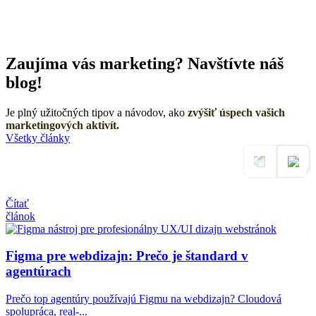
Zaujíma vás marketing? Navštívte náš
blog!
Je plný užitočných tipov a návodov, ako
zvýšiť úspech vašich
marketingových aktivít.
Všetky články
Č
Čítať
č
článok
Figma pre webdizajn: Prečo je štandard v
agentúrach
Prečo top agentúry používajú Figmu na webdizajn? Cloudová
M
spolupráca, real-...