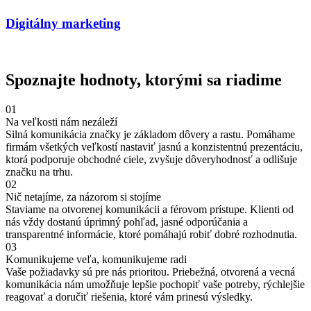
Digitálny marketing
Spoznajte hodnoty, ktorými sa riadime
01
Na veľkosti nám nezáleží
Silná komunikácia značky je základom dôvery a rastu. Pomáhame
firmám všetkých veľkostí nastaviť jasnú a konzistentnú prezentáciu,
ktorá podporuje obchodné ciele, zvyšuje dôveryhodnosť a odlišuje
značku na trhu.
02
Nič netajíme, za názorom si stojíme
Staviame na otvorenej komunikácii a férovom prístupe. Klienti od
nás vždy dostanú úprimný pohľad, jasné odporúčania a
transparentné informácie, ktoré pomáhajú robiť dobré rozhodnutia.
03
Komunikujeme veľa, komunikujeme radi
Vaše požiadavky sú pre nás prioritou. Priebežná, otvorená a vecná
komunikácia nám umožňuje lepšie pochopiť vaše potreby, rýchlejšie
reagovať a doručiť riešenia, ktoré vám prinesú výsledky.