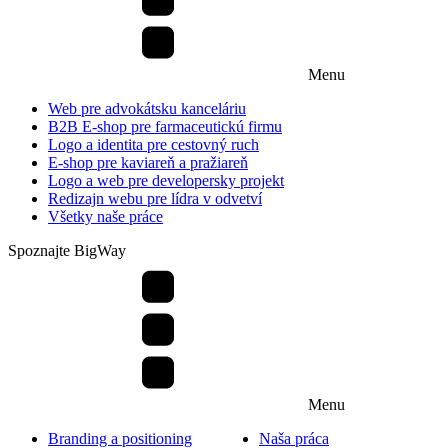
Menu
Web pre advokátsku kanceláriu
B2B E-shop pre farmaceutickú firmu
Logo a identita pre cestovný ruch
E-shop pre kaviareň a pražiareň
Logo a web pre developersky projekt
Redizajn webu pre lídra v odvetví
Všetky naše práce
Spoznajte BigWay
Menu
Branding a positioning
Naša práca