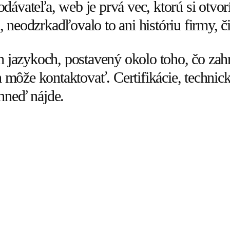
ávateľa, web je prvá vec, ktorú si otvor
eodzrkadľovalo to ani históriu firmy, či
ch jazykoch, postavený okolo toho, čo za
h môže kontaktovať. Certifikácie, technic
hneď nájde.