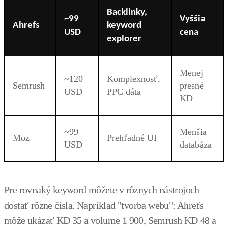
Backlinky,
~99
Vyššia
Ahrefs
keyword
USD
cena
explorer
Menej
~120
Komplexnosť,
Semrush
presné
USD
PPC dáta
KD
~99
Menšia
Moz
Prehľadné UI
USD
databáza
Pre rovnaký keyword môžete v rôznych nástrojoch
dostať rôzne čísla. Napríklad "tvorba webu": Ahrefs
môže ukázať KD 35 a volume 1 900, Semrush KD 48 a