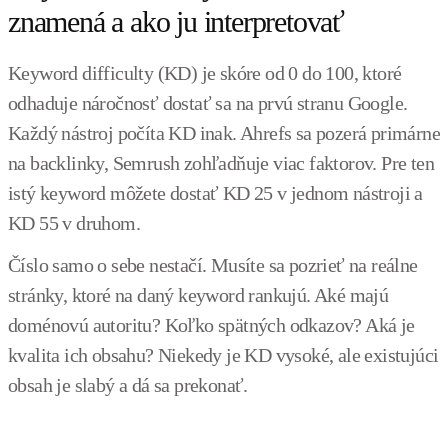
znamená a ako ju interpretovať
Keyword difficulty (KD) je skóre od 0 do 100, ktoré
odhaduje náročnosť dostať sa na prvú stranu Google.
Každý nástroj počíta KD inak. Ahrefs sa pozerá primárne
na backlinky, Semrush zohľadňuje viac faktorov. Pre ten
istý keyword môžete dostať KD 25 v jednom nástroji a
KD 55 v druhom.
Číslo samo o sebe nestačí. Musíte sa pozrieť na reálne
stránky, ktoré na daný keyword rankujú. Aké majú
doménovú autoritu? Koľko spätných odkazov? Aká je
kvalita ich obsahu? Niekedy je KD vysoké, ale existujúci
obsah je slabý a dá sa prekonať.