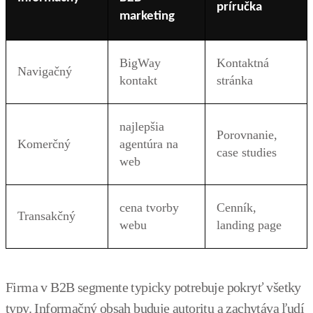
príručka
marketing
BigWay
Kontaktná
Navigačný
kontakt
stránka
najlepšia
Porovnanie,
Komerčný
agentúra na
case studies
web
cena tvorby
Cenník,
Transakčný
webu
landing page
Firma v B2B segmente typicky potrebuje pokryť všetky
typy. Informačný obsah buduje autoritu a zachytáva ľudí