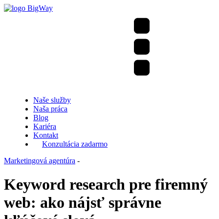
Naše služby
Naša práca
Blog
Kariéra
Kontakt
Konzultácia zadarmo
Marketingová agentúra
-
Keyword research pre firemný
web: ako nájsť správne