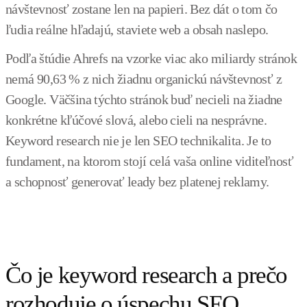
návštevnosť zostane len na papieri. Bez dát o tom čo
ľudia reálne hľadajú, staviete web a obsah naslepo.
Podľa štúdie Ahrefs na vzorke viac ako miliardy stránok
nemá 90,63 % z nich žiadnu organickú návštevnosť z
Google. Väčšina týchto stránok buď necieli na žiadne
konkrétne kľúčové slová, alebo cieli na nesprávne.
Keyword research nie je len SEO technikalita. Je to
fundament, na ktorom stojí celá vaša online viditeľnosť
a schopnosť generovať leady bez platenej reklamy.
Čo je keyword research a prečo
rozhoduje o úspechu SEO