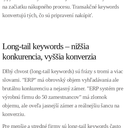
na začiatku nákupného procesu. Transakčné keywords
konvertujú tých, čo sú pripravení nakúpiť.
Long-tail keywords – nižšia
konkurencia, vyššia konverzia
Dlhý chvost (long-tail keywords) sú frázy s tromi a viac
slovami. "ERP" má obrovský objem vyhľadávania ale
brutálnu konkurenciu a nejasný zámer. "ERP systém pre
výrobnú firmu do 50 zamestnancov" má zlomok
objemu, ale oveľa jasnejší zámer a reálnejšiu šancu na
konverziu.
Pre menšie a stredné firmy sú long-tail keywords často