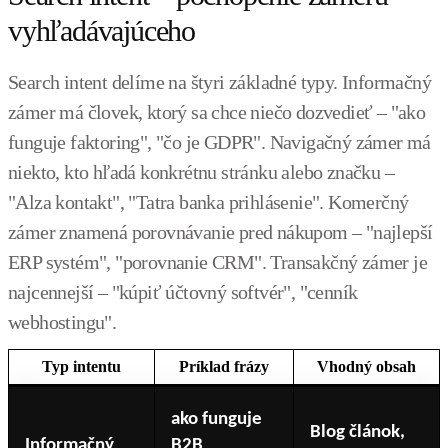
vyhľadávajúceho
Search intent delíme na štyri základné typy. Informačný
zámer má človek, ktorý sa chce niečo dozvedieť – "ako
funguje faktoring", "čo je GDPR". Navigačný zámer má
niekto, kto hľadá konkrétnu stránku alebo značku –
"Alza kontakt", "Tatra banka prihlásenie". Komerčný
zámer znamená porovnávanie pred nákupom – "najlepší
ERP systém", "porovnanie CRM". Transakčný zámer je
najcennejší – "kúpiť účtovný softvér", "cenník
webhostingu".
Typ intentu
Príklad frázy
Vhodný obsah
ako funguje
Blog článok,
Informačný
B2B