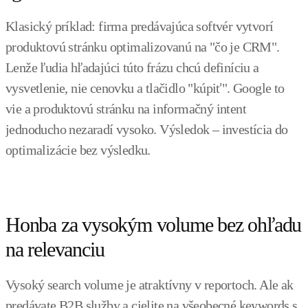
Klasický príklad: firma predávajúca softvér vytvorí
produktovú stránku optimalizovanú na "čo je CRM".
Lenže ľudia hľadajúci túto frázu chcú definíciu a
vysvetlenie, nie cenovku a tlačidlo "kúpiť". Google to
vie a produktovú stránku na informačný intent
jednoducho nezaradí vysoko. Výsledok – investícia do
optimalizácie bez výsledku.
Honba za vysokým volume bez ohľadu
na relevanciu
Vysoký search volume je atraktívny v reportoch. Ale ak
predávate B2B služby a cielite na všeobecné keywords s