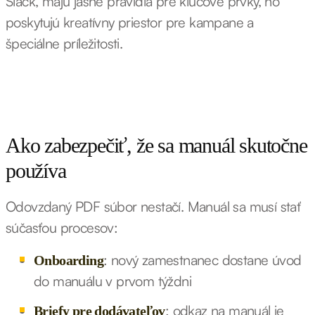
Slack, majú jasné pravidlá pre kľúčové prvky, no
poskytujú kreatívny priestor pre kampane a
špeciálne príležitosti.
Ako zabezpečiť, že sa manuál skutočne
používa
Odovzdaný PDF súbor nestačí. Manuál sa musí stať
súčasťou procesov:
: nový zamestnanec dostane úvod
Onboarding
do manuálu v prvom týždni
: odkaz na manuál je
Briefy pre dodávateľov