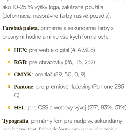
ako 10-25 % výšky loga, zakázané použitia
(deformácie, nesprávne farby, rušivé pozadia).
, primárne a sekundárne farby s
Farebná paleta
presnými hodnotami vo všetkých formátoch:
: pre web a digitál (#1A73E8)
HEX
: pre obrazovky (26, 115, 232)
RGB
: pre tlač (89, 50, 0, 9)
CMYK
: pre prémiové tlačoviny (Pantone 285
Pantone
C)
: pre CSS a webový vývoj (217°, 83%, 51%)
HSL
, primárny font pre nadpisy, sekundárny
Typografia
pre bežný text, fallback fonty pre web, hierarchia