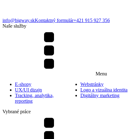
info@bigway.sk
Kontaktný formulár
+421 915 927 356
Naše služby
Menu
E-shopy
Webstránky
UX/UI dizajn
Logo a vizuálna identita
Tracking, analytika,
Digitálny marketing
reporting
Vybrané práce