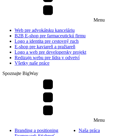
Menu
Web pre advokátsku kanceláriu
B2B E-shop pre farmaceutickú firmu
Logo a identita pre cestovný ruch
E-shop pre kaviareň a pražiareň
Logo a web pre developersky projekt
Redizajn webu pre lídra v odvetví
Všetky naše práce
Spoznajte BigWay
Menu
Branding a positioning
Naša práca
Framework
Stiahnuť