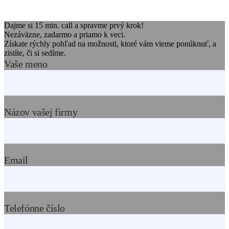
Dajme si 15 min. call a spravme prvý krok!
Nezáväzne, zadarmo a priamo k veci.
Získate rýchly pohľad na možnosti, ktoré vám vieme ponúknuť, a
zistíte, či si sedíme.
Vaše meno
Názov vašej firmy
Email
Telefónne číslo