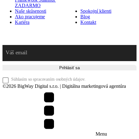
ZADARMO
Naše skúsenosti
Spokojní klienti
Ako pracujeme
Blog
Kariéra
Kontakt
Prihláste sa na odber noviniek
Prihlásiť sa
Súhlasím so spracovaním osobných údajov.
©
2026
BigWay Digital s.r.o. | Digitálna marketingová agentúra
Menu