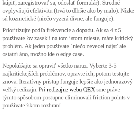
kúpiť, zaregistrovať sa, odoslať formulár). Stredné
ovplyvňujú efektivitu (trvá to dlhšie ako by malo). Nízke
sú kozmetické (niečo vyzerá divne, ale funguje).
Prioritizujte podľa frekvencie a dopadu. Ak sa 4 z 5
používateľov zasekli na tom istom mieste, máte kritický
problém. Ak jeden používateľ niečo nevedel nájsť ale
ostatní áno, možno ide o edge case.
Nepokúšajte sa opraviť všetko naraz. Vyberte 3-5
najkritickejších problémov, opravte ich, potom testujte
znova. Iteratívny prístup funguje lepšie ako jednorazový
veľký redizajn. Pri
redizajne webu QEX
sme práve
týmto spôsobom postupne eliminovali friction points v
používateľskom rozhraní.