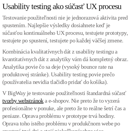
Usability testing ako súčasť UX procesu
Testovanie použiteľnosti nie je jednorazová aktivita pred
spustením. Najlepšie výsledky dosiahnete keď je
súčasťou kontinuálneho UX procesu, testujete prototypy,
testujete po spustení, testujete po každej väčšej zmene.
Kombinácia kvalitatívnych dát z usability testingu a
kvantitatívnych dát z analytiky vám dá kompletný obraz.
Analytika povie čo sa deje (vysoký bounce rate na
produktovej stránke). Usability testing povie prečo
(používatelia nevidia tlačidlo pridať do košíka).
V BigWay je testovanie použiteľnosti štandardná súčasť
tvorby webstránok
a e-shopov. Nie preto že to vyzerá
profesionálne v ponuke, ale preto že to reálne šetrí čas a
peniaze. Oprava problému v prototype trvá hodiny.
Oprava toho istého problému v produkčnom webe po
spustení trvá dni a stojí niekoľkonásobne viac.