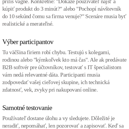
príliš vágne. Konkrétne: "Dokáže používateľ nájsť a
kúpiť produkt do 3 minút?" alebo "Pochopí návštevník
do 10 sekúnd čomu sa firma venuje?" Scenáre musia byť
realistické a merateľné.
Výber participantov
Tu väčšina firiem robí chybu. Testujú s kolegami,
rodinou alebo "kýmkoľvek kto má čas". Ale ak predávate
B2B softvér pre účtovníkov, testovať s IT špecialistom
vám nedá relevantné dáta. Participanti musia
zodpovedať vašej cieľovej skupine, ich technická
zdatnosť, vek, zvyky pri nakupovaní online.
Samotné testovanie
Používateľ dostane úlohu a vy sledujete. Dôležité je
neradiť, nepomáhať, len pozorovať a zapisovať. Keď sa