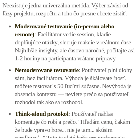
Neexistuje jedna univerzálna metóda. Výber závisí od
fázy projektu, rozpočtu a toho čo presne chcete zistiť.
Moderované testovanie (in-person alebo
remote)
: Facilitátor vedie session, kladie
doplňujúce otázky, sleduje reakcie v reálnom čase.
Najhlbšie insighty, ale časovo náročné, počítajte asi
1-2 hodiny na participanta vrátane prípravy.
Nemoderované testovanie
: Používateľ plní úlohy
sám, bez facilitátora. Výhoda je škálovateľnosť,
môžete testovať s 50 ľuďmi súčasne. Nevýhoda je
absencia kontextu — neviete prečo sa používateľ
rozhodol tak ako sa rozhodol.
Think-aloud protokol
: Používateľ nahlas
komentuje čo robí a prečo. "Hľadám cenu, čakám
že bude vpravo hore... nie je tam... skúsim
scrollovať..." Toto je zlatá baňa pre pochopenie