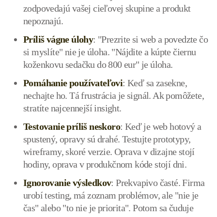
zodpovedajú vašej cieľovej skupine a produkt
nepoznajú.
Príliš vágne úlohy
: "Prezrite si web a povedzte čo
si myslíte" nie je úloha. "Nájdite a kúpte čiernu
koženkovu sedačku do 800 eur" je úloha.
Pomáhanie používateľovi
: Keď sa zasekne,
nechajte ho. Tá frustrácia je signál. Ak pomôžete,
stratíte najcennejší insight.
Testovanie príliš neskoro
: Keď je web hotový a
spustený, opravy sú drahé. Testujte prototypy,
wireframy, skoré verzie. Oprava v dizajne stojí
hodiny, oprava v produkčnom kóde stojí dni.
Ignorovanie výsledkov
: Prekvapivo časté. Firma
urobí testing, má zoznam problémov, ale "nie je
čas" alebo "to nie je priorita". Potom sa čuduje