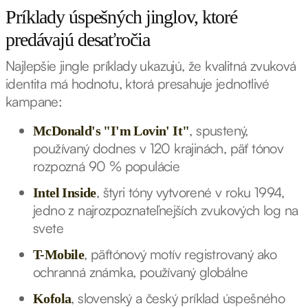
Príklady úspešných jinglov, ktoré
predávajú desaťročia
Najlepšie jingle príklady ukazujú, že kvalitná zvuková
identita má hodnotu, ktorá presahuje jednotlivé
kampane:
, spustený,
McDonald's "I'm Lovin' It"
používaný dodnes v 120 krajinách, päť tónov
rozpozná 90 % populácie
, štyri tóny vytvorené v roku 1994,
Intel Inside
jedno z najrozpoznateľnejších zvukových log na
svete
, päťtónový motív registrovaný ako
T-Mobile
ochranná známka, používaný globálne
, slovenský a český príklad úspešného
Kofola