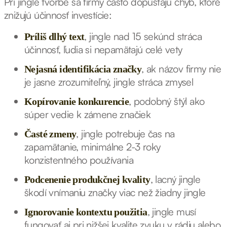
Pri jingle tvorbe sa firmy často dopúšťajú chýb, ktoré
znižujú účinnosť investície:
, jingle nad 15 sekúnd stráca
Príliš dlhý text
účinnosť, ľudia si nepamätajú celé vety
, ak názov firmy nie
Nejasná identifikácia značky
je jasne zrozumiteľný, jingle stráca zmysel
, podobný štýl ako
Kopírovanie konkurencie
súper vedie k zámene značiek
, jingle potrebuje čas na
Časté zmeny
zapamätanie, minimálne 2-3 roky
konzistentného používania
, lacný jingle
Podcenenie produkčnej kvality
škodí vnímaniu značky viac než žiadny jingle
, jingle musí
Ignorovanie kontextu použitia
fungovať aj pri nižšej kvalite zvuku v rádiu alebo