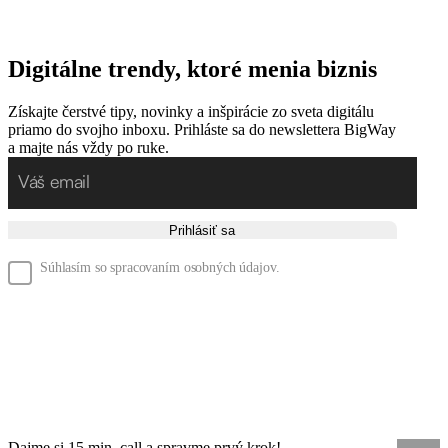
Digitálne trendy, ktoré menia biznis
Získajte čerstvé tipy, novinky a inšpirácie zo sveta digitálu
priamo do svojho inboxu. Prihláste sa do newslettera BigWay
a majte nás vždy po ruke.
Prihlásiť sa
Súhlasím so spracovaním osobných údajov.
Dajme si 15 min. call a spravme prvý krok!