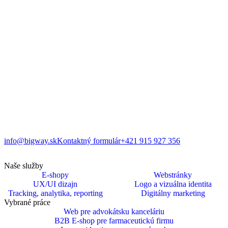
info@bigway.sk
Kontaktný formulár
+421 915 927 356
Naše služby
E-shopy
Webstránky
UX/UI dizajn
Logo a vizuálna identita
Tracking, analytika, reporting
Digitálny marketing
Vybrané práce
Web pre advokátsku kanceláriu
B2B E-shop pre farmaceutickú firmu