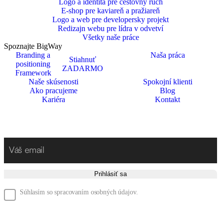
Logo a identita pre cestovný ruch
E-shop pre kaviareň a pražiareň
Logo a web pre developersky projekt
Redizajn webu pre lídra v odvetví
Všetky naše práce
Spoznajte BigWay
Branding a
Naša práca
Stiahnuť
positioning
ZADARMO
Framework
Naše skúsenosti
Spokojní klienti
Ako pracujeme
Blog
Kariéra
Kontakt
Prihláste sa na odber noviniek
Prihlásiť sa
Súhlasím so spracovaním osobných údajov.