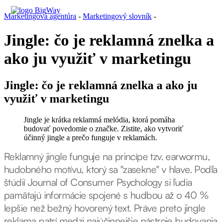
Marketingová agentúra
-
Marketingový slovník
-
Jingle: čo je reklamná znelka a
ako ju využiť v marketingu
Jingle: čo je reklamná znelka a ako ju
využiť v marketingu
Jingle je krátka reklamná melódia, ktorá pomáha
budovať povedomie o značke. Zistite, ako vytvoriť
účinný jingle a prečo funguje v reklamách.
Reklamný jingle funguje na princípe tzv. earwormu,
hudobného motívu, ktorý sa "zasekne" v hlave. Podľa
štúdií Journal of Consumer Psychology si ľudia
pamätajú informácie spojené s hudbou až o 40 %
lepšie než bežný hovorený text. Práve preto jingle
reklama patrí medzi najúčinnejšie nástroje budovania