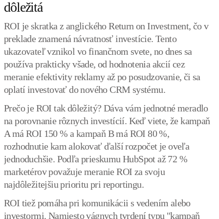
dôležitá
ROI je skratka z anglického Return on Investment, čo v
preklade znamená návratnosť investície. Tento
ukazovateľ vznikol vo finančnom svete, no dnes sa
používa prakticky všade, od hodnotenia akcií cez
meranie efektivity reklamy až po posudzovanie, či sa
oplatí investovať do nového CRM systému.
Prečo je ROI tak dôležitý? Dáva vám jednotné meradlo
na porovnanie rôznych investícií. Keď viete, že kampaň
A má ROI 150 % a kampaň B má ROI 80 %,
rozhodnutie kam alokovať ďalší rozpočet je oveľa
jednoduchšie. Podľa prieskumu HubSpot až 72 %
marketérov považuje meranie ROI za svoju
najdôležitejšiu prioritu pri reportingu.
ROI tiež pomáha pri komunikácii s vedením alebo
investormi. Namiesto vágnych tvrdení typu "kampaň