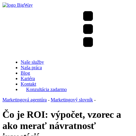
Naše služby
Naša práca
Blog
Kariéra
Kontakt
Konzultácia zadarmo
Marketingová agentúra
-
Marketingový slovník
-
Čo je ROI: výpočet, vzorec a
ako merať návratnosť