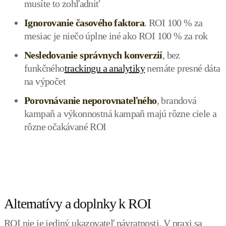
musíte to zohľadniť
Ignorovanie časového faktora
. ROI 100 % za
mesiac je niečo úplne iné ako ROI 100 % za rok
Nesledovanie správnych konverzií
, bez
funkčného
trackingu a analytiky
nemáte presné dáta
na výpočet
Porovnávanie neporovnateľného
, brandová
kampaň a výkonnostná kampaň majú rôzne ciele a
rôzne očakávané ROI
Alternatívy a doplnky k ROI
ROI nie je jediný ukazovateľ návratnosti. V praxi sa