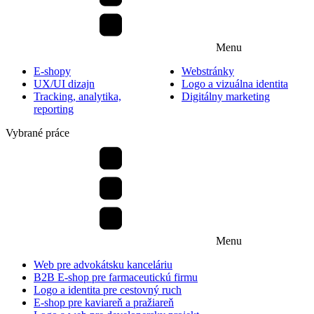
Menu
E-shopy
Webstránky
UX/UI dizajn
Logo a vizuálna identita
Tracking, analytika,
Digitálny marketing
reporting
Vybrané práce
Menu
Web pre advokátsku kanceláriu
B2B E-shop pre farmaceutickú firmu
Logo a identita pre cestovný ruch
E-shop pre kaviareň a pražiareň