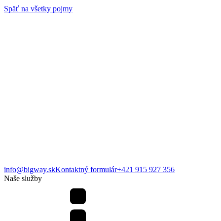
Späť na všetky pojmy
info@bigway.sk
Kontaktný formulár
+421 915 927 356
Naše služby