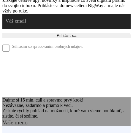
Získajte čerstvé tipy, novinky a inšpirácie zo sveta digitálu priamo
do svojho inboxu. Prihláste sa do newslettera BigWay a majte nás
vždy po ruke.
Prihlásiť sa
Súhlasím so spracovaním osobných údajov.
Dajme si 15 min. call a spravme prvý krok!
Nezáväzne, zadarmo a priamo k veci.
Získate rýchly pohľad na možnosti, ktoré vám vieme ponúknuť, a
zistíte, či si sedíme.
Vaše meno