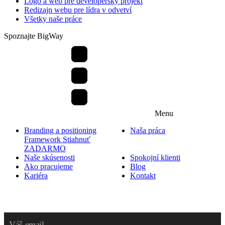
Logo a web pre developersky projekt
Redizajn webu pre lídra v odvetví
Všetky naše práce
Spoznajte BigWay
Menu
Branding a positioning
Naša práca
Framework
Stiahnuť
ZADARMO
Naše skúsenosti
Spokojní klienti
Ako pracujeme
Blog
Kariéra
Kontakt
Prihláste sa na odber noviniek