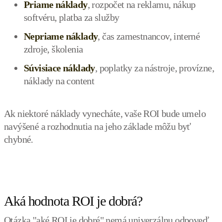
Priame náklady
, rozpočet na reklamu, nákup
softvéru, platba za služby
Nepriame náklady
, čas zamestnancov, interné
zdroje, školenia
Súvisiace náklady
, poplatky za nástroje, provízne,
náklady na content
Ak niektoré náklady vynecháte, vaše ROI bude umelo
navýšené a rozhodnutia na jeho základe môžu byť
chybné.
Aká hodnota ROI je dobrá?
Otázka "aké ROI je dobré" nemá univerzálnu odpoveď,