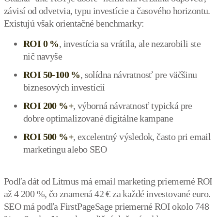
závisí od odvetvia, typu investície a časového horizontu.
Existujú však orientačné benchmarky:
ROI 0 %
, investícia sa vrátila, ale nezarobili ste
nič navyše
ROI 50-100 %
, solídna návratnosť pre väčšinu
biznesových investícií
ROI 200 %+
, výborná návratnosť typická pre
dobre optimalizované digitálne kampane
ROI 500 %+
, excelentný výsledok, často pri email
marketingu alebo SEO
Podľa dát od Litmus má email marketing priemerné ROI
až 4 200 %, čo znamená 42 € za každé investované euro.
SEO má podľa FirstPageSage priemerné ROI okolo 748