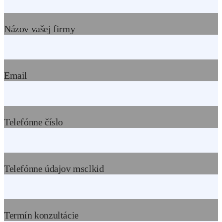
Názov vašej firmy
Email
Telefónne číslo
Telefónne údajov msclkid
Termín konzultácie