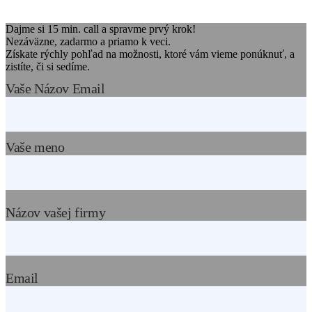
Dajme si 15 min. call a spravme prvý krok!
Nezáväzne, zadarmo a priamo k veci.
Získate rýchly pohľad na možnosti, ktoré vám vieme ponúknuť, a
zistíte, či si sedíme.
Vaše Názov Email
Vaše meno
Názov vašej firmy
Email