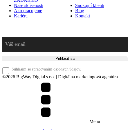
ZADARMO
Naše skúsenosti
Spokojní klienti
Ako pracujeme
Blog
Kariéra
Kontakt
Prihláste sa na odber noviniek
Prihlásiť sa
Súhlasím so spracovaním osobných údajov.
©
2026
BigWay Digital s.r.o. | Digitálna marketingová agentúra
Menu