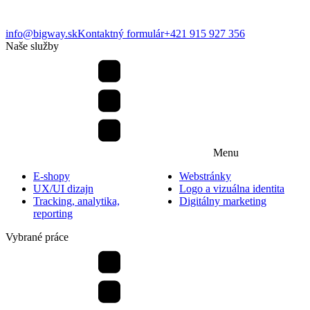
info@bigway.sk
Kontaktný formulár
+421 915 927 356
Naše služby
Menu
E-shopy
Webstránky
UX/UI dizajn
Logo a vizuálna identita
Tracking, analytika,
Digitálny marketing
reporting
Vybrané práce