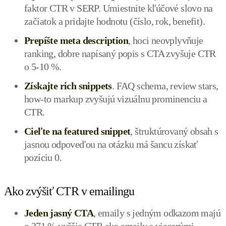
faktor CTR v SERP. Umiestnite kľúčové slovo na
začiatok a pridajte hodnotu (číslo, rok, benefit).
Prepíšte meta description
, hoci neovplyvňuje
ranking, dobre napísaný popis s CTA zvyšuje CTR
o 5-10 %.
Získajte rich snippets
. FAQ schema, review stars,
how-to markup zvyšujú vizuálnu prominenciu a
CTR.
Cieľte na featured snippet
, štruktúrovaný obsah s
jasnou odpoveďou na otázku má šancu získať
pozíciu 0.
Ako zvýšiť CTR v emailingu
Jeden jasný CTA
, emaily s jedným odkazom majú
o 371 % vyššie CTR ako emaily s viacerými