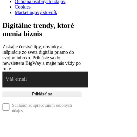
Ochrana osobných údajov
Cookies
Marketingový slovník
Digitálne trendy, ktoré
menia biznis
Získajte čerstvé tipy, novinky a
inšpirácie zo sveta digitálu priamo do
svojho inboxu. Prihláste sa do
newslettera BigWay a majte nás vždy po
ruke.
Prihlásiť sa
Súhlasím so spracovaním osobných
údajov.