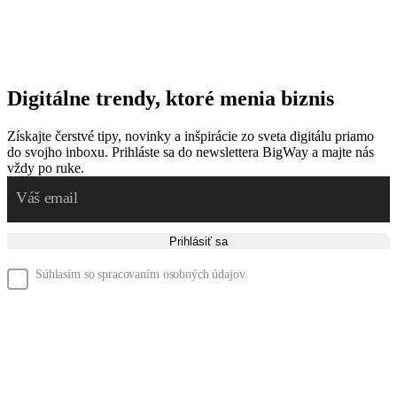
Digitálne trendy, ktoré menia biznis
Získajte čerstvé tipy, novinky a inšpirácie zo sveta digitálu priamo
do svojho inboxu. Prihláste sa do newslettera BigWay a majte nás
vždy po ruke.
Prihlásiť sa
Súhlasím so spracovaním osobných údajov.