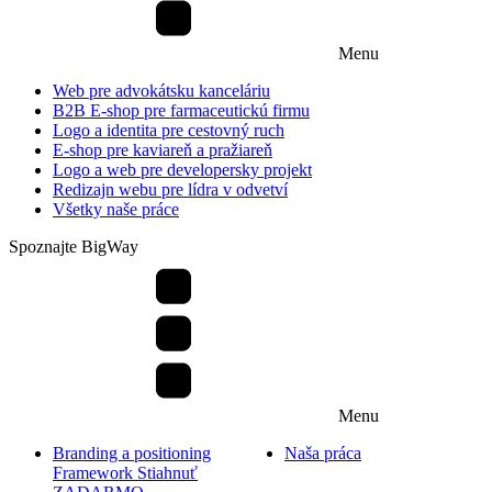
Menu
Web pre advokátsku kanceláriu
B2B E-shop pre farmaceutickú firmu
Logo a identita pre cestovný ruch
E-shop pre kaviareň a pražiareň
Logo a web pre developersky projekt
Redizajn webu pre lídra v odvetví
Všetky naše práce
Spoznajte BigWay
Menu
Branding a positioning
Naša práca
Framework
Stiahnuť