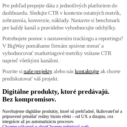
Pre pohľad prepojte dáta z jednotlivých platforiem do
dashboardu. Sledujte CTR v kontexte ostatných metrík,
zobrazenia, konverzie, náklady. Nastavte si benchmark
pre každý kanál a pravidelne vyhodnocujte odchýlky.
Potrebujete pomoc s nastavením trackingu a reportingu?
V BigWay pomáhame firmám správne merať a
vyhodnocovať marketingové metriky vrátane CTR
naprieč všetkými kanálmi.
Pozrite si
naše projekty
alebo nás
kontaktujte
ak chcete
prediskutovať váš projekt.
Digitálne produkty, ktoré predávajú.
Bez kompromisov.
Navrhujeme digitálne produkty, ktoré sú prehľadné, škálovateľné a
pripravené prinášať reálny biznis efekt – od UX a dizajnu, cez
integrácie až po automatizáciu procesov.
Chceme výkonný e-shop
Chceme prémiový web