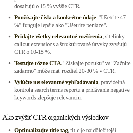
dosahujú o 15 % vyššie CTR.
Používajte čísla a konkrétne údaje
. "Ušetrite 47
%" funguje lepšie ako "Ušetrite peniaze".
Pridajte všetky relevantné rozšírenia
, sitelinky,
callout extensions a štruktúrované úryvky zvyšujú
CTR o 10-15 %.
Testujte rôzne CTA
. "Získajte ponuku" vs "Začnite
zadarmo" môže mať rozdiel 20-30 % v CTR.
Vylúčte nerelevantné vyhľadávania
, pravidelná
kontrola search terms reportu a pridávanie negative
keywords zlepšuje relevanciu.
Ako zvýšiť CTR organických výsledkov
Optimalizujte title tag
, title je najdôležitejší